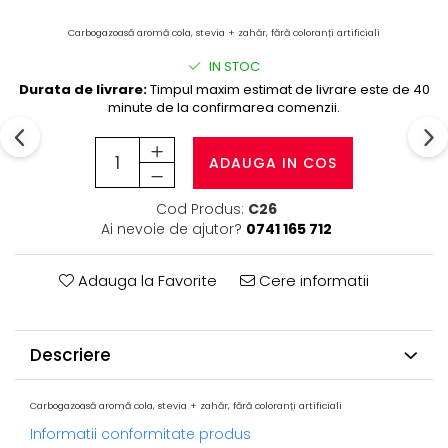
Carbogazoasă aromă cola, stevia + zahăr, fără coloranți artificiali
IN STOC
Durata de livrare:
Timpul maxim estimat de livrare este de 40
minute de la confirmarea comenzii.
ADAUGA IN COS
Cod Produs:
C26
Ai nevoie de ajutor?
0741 165 712
Adauga la Favorite
Cere informatii
Descriere
Carbogazoasă aromă cola, stevia + zahăr, fără coloranți artificiali
Informatii conformitate produs