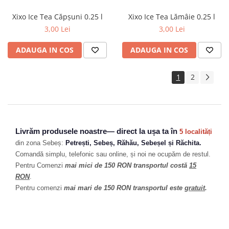
Xixo Ice Tea Căpșuni 0.25 l
Xixo Ice Tea Lămâie 0.25 l
3,00 Lei
3,00 Lei
ADAUGA IN COS
ADAUGA IN COS
1
2
Livrăm produsele noastre— direct la ușa ta în
5 localități
din zona Sebeș:
Petrești, Sebeș, Răhău, Sebeșel și Răchita.
Comandă simplu, telefonic sau online, și noi ne ocupăm de restul.
Pentru Comenzi
mai mici de 150 RON transportul costă
15
RON
.
Pentru comenzi
mai mari de 150 RON transportul este
gratuit
.