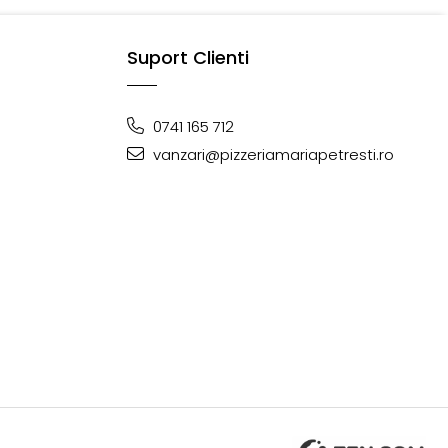
Suport Clienti
0741 165 712
vanzari@pizzeriamariapetresti.ro