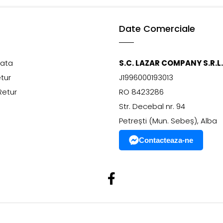
Date Comerciale
lata
S.C. LAZAR COMPANY S.R.L.
etur
J1996000193013
Retur
RO 8423286
Str. Decebal nr. 94
Petrești (Mun. Sebeș), Alba
Contacteaza-ne