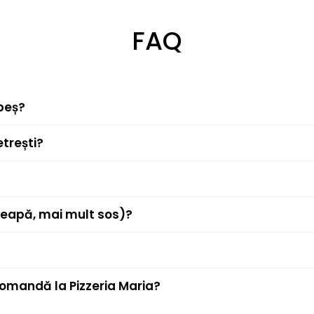
FAQ
ebeș?
trești?
ceapă, mai mult sos)?
omandă la Pizzeria Maria?