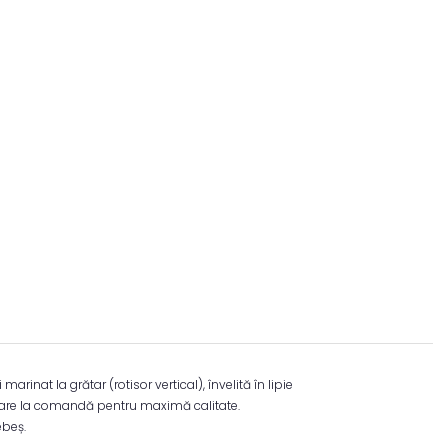
at la grătar (rotisor vertical), învelită în lipie
parare la comandă pentru maximă calitate.
ebeș.