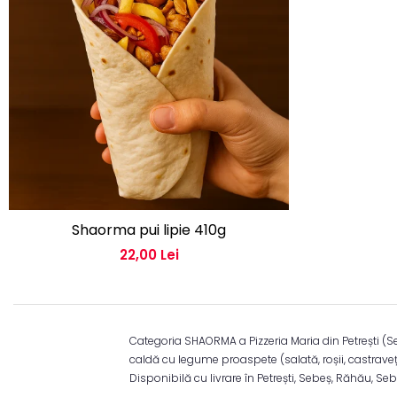
Shaorma pui lipie 410g
22,00 Lei
Categoria SHAORMA a Pizzeria Maria din Petrești (Se
caldă cu legume proaspete (salată, roșii, castraveț
Disponibilă cu livrare în Petrești, Sebeș, Răhău, Se