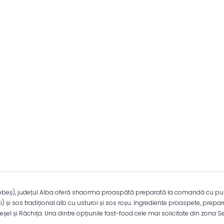
beș), județul Alba oferă shaorma proaspătă preparată la comandă cu pui marin
i) și sos tradițional alb cu usturoi și sos roșu. Ingrediente proaspete, pre
beșel și Răchița. Una dintre opțiunile fast-food cele mai solicitate din zona S