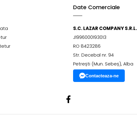
Date Comerciale
lata
S.C. LAZAR COMPANY S.R.L.
etur
J1996000193013
Retur
RO 8423286
Str. Decebal nr. 94
Petrești (Mun. Sebeș), Alba
Contacteaza-ne