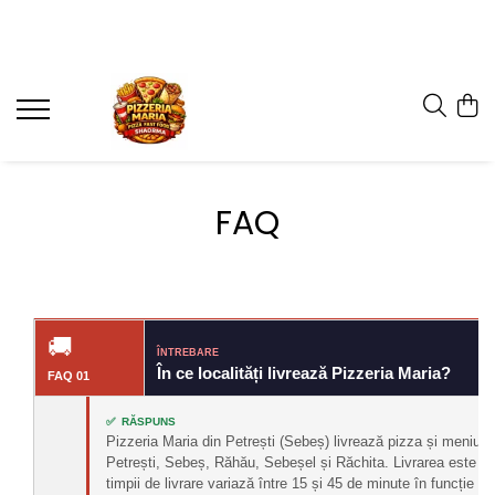
FAQ
🚚
ÎNTREBARE
În ce localități livrează Pizzeria Maria?
FAQ 01
✅ RĂSPUNS
Pizzeria Maria din Petrești (Sebeș) livrează pizza și meniuri la
Petrești, Sebeș, Răhău, Sebeșel și Răchita. Livrarea este g
timpii de livrare variază între 15 și 45 de minute în funcție de 