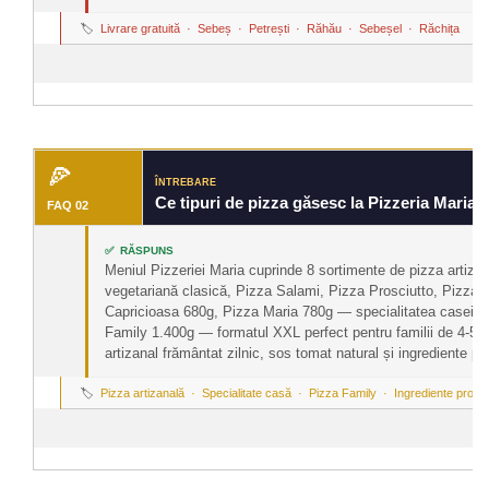
🏷️
Livrare gratuită · Sebeș · Petrești · Răhău · Sebeșel · Răchița
🍕
ÎNTREBARE
Ce tipuri de pizza găsesc la Pizzeria Maria?
FAQ 02
✅ RĂSPUNS
Meniul Pizzeriei Maria cuprinde 8 sortimente de pizza artiz
vegetariană clasică, Pizza Salami, Pizza Prosciutto, Pizza Di
Capricioasa 680g, Pizza Maria 780g — specialitatea casei, 
Family 1.400g — formatul XXL perfect pentru familii de 4-5 p
artizanal frământat zilnic, sos tomat natural și ingrediente p
🏷️
Pizza artizanală · Specialitate casă · Pizza Family · Ingrediente proas