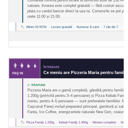
Comanda minimă pentru livrare la domiciliu este de 150 RO
valoare, livrarea este complet gratuită — fără costuri ascuns
plata cu cardul bancar direct la ușa ta. Comenzile se pot plasa
orele 11:00 și 21:00..
🏷️
Minim 50 RON · Livrare gratuită · Numerar & card · 7 zile din 7
👨‍👩‍👧‍👦
ÎNTREBARE
Ce meniu are Pizzeria Maria pentru familii 
FAQ 05
✅ RĂSPUNS
Pizzeria Maria are o gamă completă, gândită pentru familii ș
1.200g (potrivită pentru 3–4 persoane) și Pizza Kebab Fami
meniu, pentru 4–5 persoane — sunt preferatele familiilor. Meni
Cașcaval Pane) includ preparatul principal, garnitură și sal
Fanta, Ice Coffee, energizantele naturale New Gen, ceaiurile
🏷️
Pizza Family 1.200g · Kebab Family 1.400g · Meniuri complete · Salată