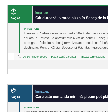
⏱️
ÎNTREBARE
Cât durează livrarea pizza în Sebeș de la Pi
FAQ 03
✅ RĂSPUNS
Livrarea în Sebeș durează în medie 20–30 de minute de la c
situată în Petrești, la aproximativ 4 km de centrul Sebeșului
este gata. Folosim ambalaj termoizolant special, astfel că pi
destinație. Pentru Răhău, Sebeșel și Răchita, livrarea dure
🏷️
20-30 minute Sebeș · Pizza caldă garantat · Ambalaj termoizolant
💳
ÎNTREBARE
Care este comanda minimă și cum pot plăti 
FAQ 04
✅ RĂSPUNS