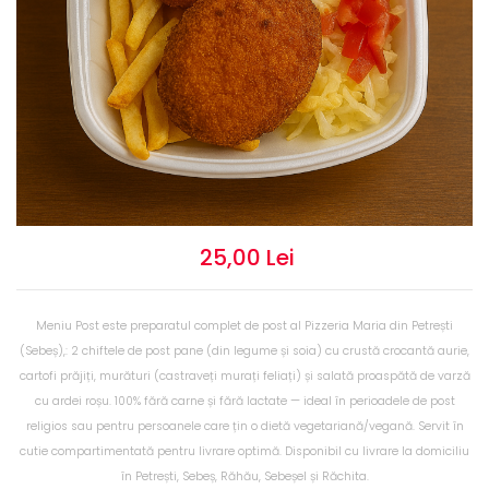
25,00 Lei
Meniu Post este preparatul complet de post al Pizzeria Maria din Petrești
(Sebeș),: 2 chiftele de post pane (din legume și soia) cu crustă crocantă aurie,
cartofi prăjiți, murături (castraveți murați feliați) și salată proaspătă de varză
cu ardei roșu. 100% fără carne și fără lactate — ideal în perioadele de post
religios sau pentru persoanele care țin o dietă vegetariană/vegană. Servit în
cutie compartimentată pentru livrare optimă. Disponibil cu livrare la domiciliu
în Petrești, Sebeș, Răhău, Sebeșel și Răchita.