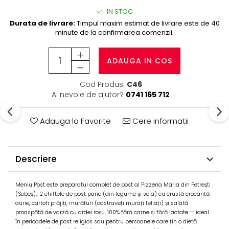
IN STOC
Durata de livrare:
Timpul maxim estimat de livrare este de 40
minute de la confirmarea comenzii.
ADAUGA IN COS
Cod Produs:
C46
Ai nevoie de ajutor?
0741 165 712
Adauga la Favorite
Cere informatii
Descriere
Meniu Post este preparatul complet de post al Pizzeria Maria din Petrești
(Sebeș),: 2 chiftele de post pane (din legume și soia) cu crustă crocantă
aurie, cartofi prăjiți, murături (castraveți murați feliați) și salată
proaspătă de varză cu ardei roșu. 100% fără carne și fără lactate — ideal
în perioadele de post religios sau pentru persoanele care țin o dietă