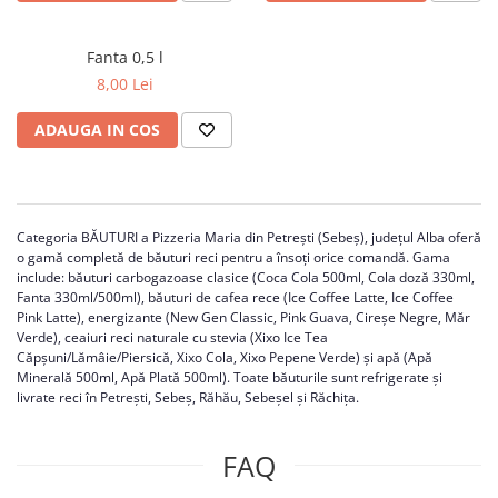
Fanta 0,5 l
8,00 Lei
ADAUGA IN COS
Categoria BĂUTURI a Pizzeria Maria din Petrești (Sebeș), județul Alba oferă
o gamă completă de băuturi reci pentru a însoți orice comandă. Gama
include: băuturi carbogazoase clasice (Coca Cola 500ml, Cola doză 330ml,
Fanta 330ml/500ml), băuturi de cafea rece (Ice Coffee Latte, Ice Coffee
Pink Latte), energizante (New Gen Classic, Pink Guava, Cireșe Negre, Măr
Verde), ceaiuri reci naturale cu stevia (Xixo Ice Tea
Căpșuni/Lămâie/Piersică, Xixo Cola, Xixo Pepene Verde) și apă (Apă
Minerală 500ml, Apă Plată 500ml). Toate băuturile sunt refrigerate și
livrate reci în Petrești, Sebeș, Răhău, Sebeșel și Răchița.
FAQ