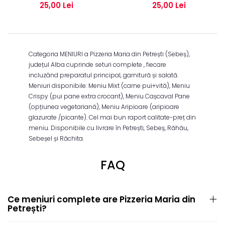
25,00 Lei
25,00 Lei
Categoria MENIURI a Pizzeria Maria din Petrești (Sebeș),
județul Alba cuprinde seturi complete , fiecare
incluzând preparatul principal, garnitură și salată.
Meniuri disponibile: Meniu Mixt (carne pui+vită), Meniu
Crispy (pui pane extra crocant), Meniu Cașcaval Pane
(opțiunea vegetariană), Meniu Aripioare (aripioare
glazurate /picante). Cel mai bun raport calitate-preț din
meniu. Disponibile cu livrare în Petrești, Sebeș, Răhău,
Sebeșel și Răchita.
FAQ
Ce meniuri complete are Pizzeria Maria din
Petrești?